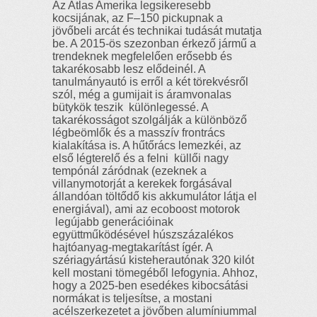
Az Atlas Amerika legsikeresebb
kocsijának, az F–150 pickupnak a
jövőbeli arcát és technikai tudását mutatja
be. A 2015-ös szezonban érkező jármű a
trendeknek megfelelően erősebb és
takarékosabb lesz elődeinél. A
tanulmányautó is erről a két törekvésről
szól, még a gumijait is áramvonalas
bütykök teszik különlegessé. A
takarékosságot szolgálják a különböző
légbeömlők és a masszív frontrács
kialakítása is. A hűtőrács lemezkéi, az
első légterelő és a felni küllői nagy
tempónál záródnak (ezeknek a
villanymotorját a kerekek forgásával
állandóan töltődő kis akkumulátor látja el
energiával), ami az ecoboost motorok
legújabb generációinak
együttműködésével húszszázalékos
hajtóanyag-megtakarítást ígér. A
szériagyártású kisteherautónak 320 kilót
kell mostani tömegéből lefogynia. Ahhoz,
hogy a 2025-ben esedékes kibocsátási
normákat is teljesítse, a mostani
acélszerkezetet a jövőben alumíniummal