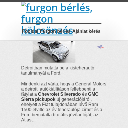
A jövő pickupja
Főoldal
Furgon bérlés
Ajánlat kérés
Detroitban mutatta be a kisteherautó
tanulmányát a Ford.
Mindenki azt várta, hogy a General Motors
a detroiti autókiállításon fellebbenti a
fátylat a
Chevrolet Silverado
és
GMC
Sierra
pickupok
új generációjáról,
ehelyett a Fiat tulajdonában lévő Ram
1500 elvitte az év teherautója címet és a
Ford bemutatta brutális jövőautóját, az
Atlast.