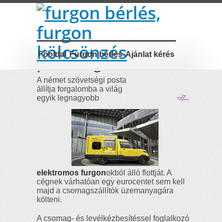
elektromos
Főoldal
Furgon bérlés
Ajánlat kérés
postafurgonok
A német szövetségi posta
állítja forgalomba a világ
egyik legnagyobb
elektromos furgon
okból álló flottját. A
cégnek várhatóan egy eurocentet sem kell
majd a csomagszállítók üzemanyagára
költeni.
A csomag- és levélkézbesítéssel foglalkozó