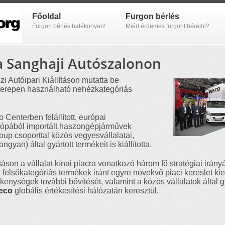
Főoldal
Furgon bérlés
Furgon bérlés hatékonyan!
Miért érdemes furgont bérelni?
a Sanghaji Autószalonon
 Autóipari Kiállításon mutatta be
 terepen használható nehézkategóriás
Centerben felállított, európai
Európából importált haszongépjárművek
up csoporttal közös vegyesvállalatai,
ngyan) által gyártott termékeit is kiállította.
ításon a vállalat kínai piacra vonatkozó három fő stratégiai irány
elsőkategóriás termékek iránt egyre növekvő piaci kereslet kie
vékenységek további bővítését, valamint a közös vállalatok által g
veco
globális értékesítési hálózatán keresztül.