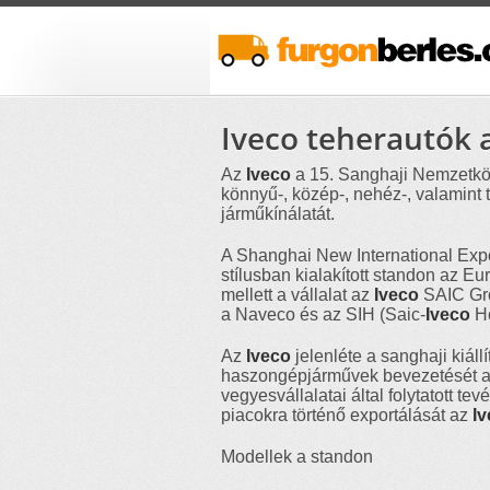
Iveco teherautók 
Az
Iveco
a 15. Sanghaji Nemzetközi
könnyű-, közép-, nehéz-, valamint
járműkínálatát.
A Shanghai New International Expo 
stílusban kialakított standon az 
mellett a vállalat az
Iveco
SAIC Gro
a Naveco és az SIH (Saic-
Iveco
Ho
Az
Iveco
jelenléte a sanghaji kiáll
haszongépjárművek bevezetését a f
vegyesvállalatai által folytatott te
piacokra történő exportálását az
I
Modellek a standon