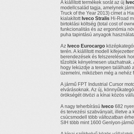
A kiállított termékek sorát az új
Ive
modellcsalád tagja, amelynek járm
Truck of the Year 2013) címet a H
kialakított
Iveco Stralis
Hi-Road mod
birtoklási költség (total cost of o
funkcionalitás és az ergonómia nö
puha tapintású anyagok használatá
Az
Iveco Eurocargo
középkategó
terén. A kiállított modell kifejezette
berendezések és felszerelések hordo
tűzoltók kényelmesen utazhatnak.
hogy leküzdje a terepen található 
üzemelni, miközben még a nehéz fel
A jármű FPT Industrial Cursor moto
elvárásoknak. Az új, könnyűkateg
örökségét ötvözi a kínai közös vál
A nagy teherbírású
Iveco
682 nyerg
és tervezési szabványait, illetve a
csúcsmodell több változatban érhet
SIH több mint 1600 Genlyon-járműv
A kínai székhelyű közös vállalatok