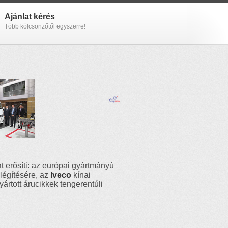
Ajánlat kérés
Több kölcsönzőtől egyszerre!
át erősíti: az európai gyártmányú
légítésére, az
Iveco
kínai
yártott árucikkek tengerentúli