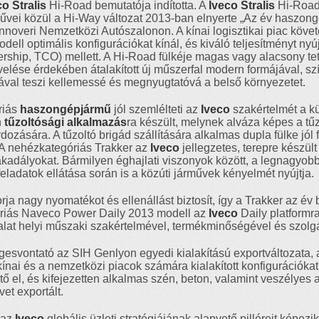
co Stralis
Hi-Road bemutatója indította. A
Iveco Stralis
Hi-Roa
űvei közül a Hi-Way változat 2013-ban elnyerte „Az év haszong
annoveri Nemzetközi Autószalonon. A kínai logisztikai piac köv
ell optimális konfigurációkat kínál, és kiváló teljesítményt nyú
wnership, TCO) mellett. A Hi-Road fülkéje magas vagy alacsony tet
velése érdekében átalakított új műszerfal modern formájával, s
val teszi kellemessé és megnyugtatóvá a belső környezetet.
riás
haszongépjármű
jól szemlélteti az
Iveco
szakértelmét a kü
n
tűzoltósági alkalmazás
ra készült, melynek alváza képes a tű
zására. A tűzoltó brigád szállítására alkalmas dupla fülke jól f
 A nehézkategóriás Trakker az
Iveco
jellegzetes, terepre készült
akadályokat. Bármilyen éghajlati viszonyok között, a legnagyobb 
adatok ellátása során is a közúti járművek kényelmét nyújtja.
rja nagy nyomatékot és ellenállást biztosít, így a Trakker az é
óriás Naveco Power Daily 2013 modell az
Iveco
Daily platformra
lalat helyi műszaki szakértelmével, termékminőségével és szolg
esvontató az SIH Genlyon egyedi kialakítású exportváltozata,
 kínai és a nemzetközi piacok számára kialakított konfigurációk
ő el, és kifejezetten alkalmas szén, beton, valamint veszélyes 
et exportált.
 az
Iveco
globális üzleti stratégiájának alapvető pilléreit képezi