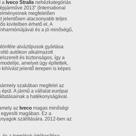
d a
Iveco Stralis
nehézkategóriás
épjárműve 2013” (International
etelményeinek megfelelően
jt jelentősen alacsonyabb teljes
ős kivitelben érhető el. A
zínharmóniájával és a jó minőségű,
lönféle alváztípusok gyártása
zoltó autókon alkalmazott
elszerelt és biztonságos, így a
 modellje, amelyet úgy építettek,
kihívást jelentő terepen is képes
v bármely szakában megfelel az
 épül. A jármű a vállalat európai
áltatásainak a hatékonyságával.
 amely az
Iveco
magas minőségi
at egyesíti magában. Ez a
anyagok szállítására. 2012-ben az
k, és a termékek értékesítése